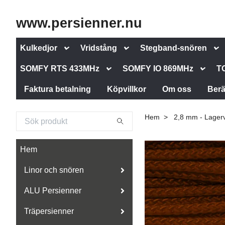
www.persienner.nu
Kulkedjor
Vridstång
Stegband-snören
SOMFY RTS 433MHz
SOMFY IO 869MHz
T
Faktura betalning
Köpvillkor
Om oss
Berä
Hem
2,8 mm - Lager
Hem
Linor och snören
ALU Persienner
Träpersienner