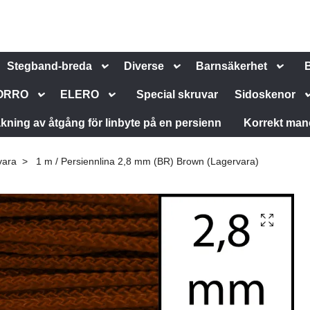
Stegband-breda
Diverse
Barnsäkerhet
ORRO
ELERO
Special skruvar
Sidoskenor
kning av åtgång för linbyte på en persienn
Korrekt man
vara
1 m / Persiennlina 2,8 mm (BR) Brown (Lagervara)