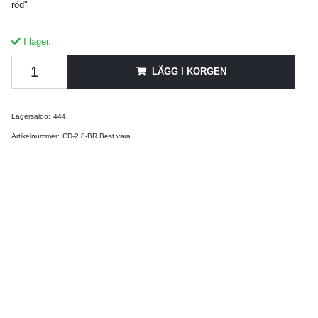
röd"
I lager.
LÄGG I KORGEN
Lagersaldo:
444
Artikelnummer:
CD-2.8-BR Best.vara