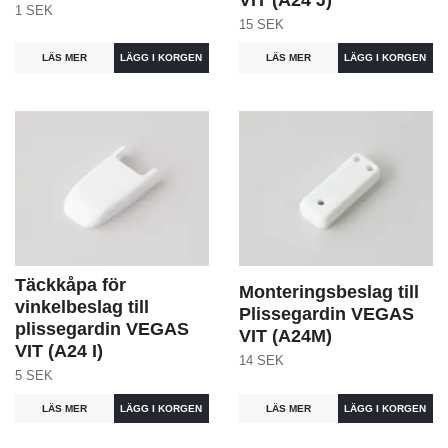
VIT (A24 J)
1 SEK
15 SEK
LÄS MER
LÄS MER
Täckkåpa för
Monteringsbeslag till
vinkelbeslag till
Plissegardin VEGAS
plissegardin VEGAS
VIT (A24M)
VIT (A24 I)
14 SEK
5 SEK
LÄS MER
LÄS MER