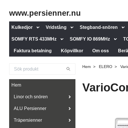
www.persienner.nu
Kulkedjor
Vridstång
Stegband-snören
SOMFY RTS 433MHz
SOMFY IO 869MHz
T
Faktura betalning
Köpvillkor
Om oss
Berä
Hem
ELERO
Var
VarioC
Hem
Linor och snören
ALU Persienner
Träpersienner