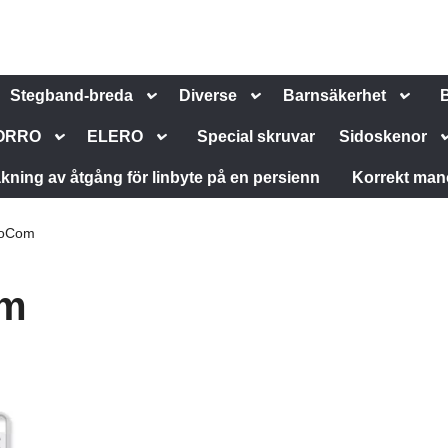
Stegband-breda
Diverse
Barnsäkerhet
ORRO
ELERO
Special skruvar
Sidoskenor
kning av åtgång för linbyte på en persienn
Korrekt man
ioCom
om