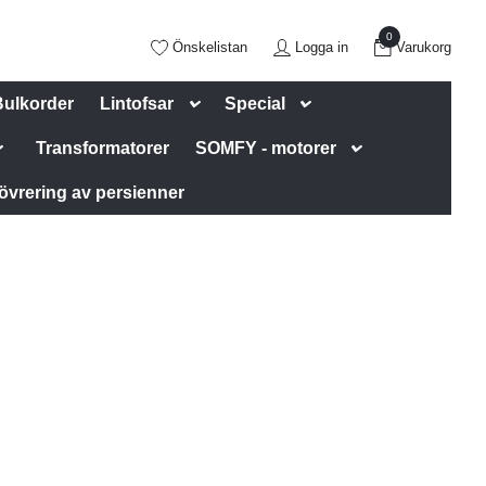
0
Önskelistan
Logga in
Varukorg
Bulkorder
Lintofsar
Special
Transformatorer
SOMFY - motorer
övrering av persienner