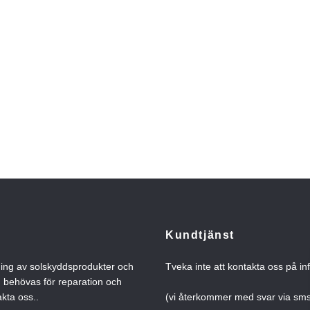
Kundtjänst
ning av solskyddsprodukter och
Tveka inte att kontakta oss på
in
n behövas för reparation och
kta oss..
(vi återkommer med svar via s