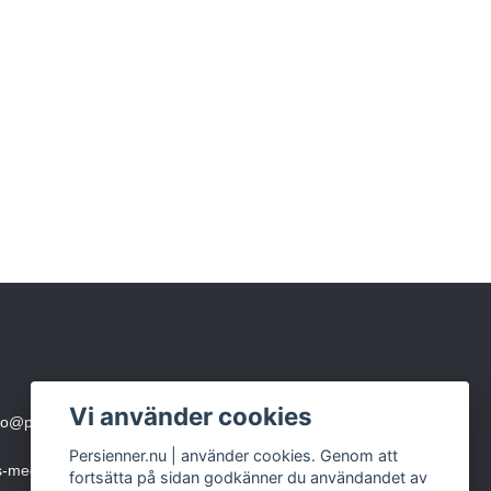
Vi använder cookies
fo@persienner.nu
eller skicka SMS till 0760-210 423
Persienner.nu | använder cookies. Genom att
ms-meddelande)
fortsätta på sidan godkänner du användandet av