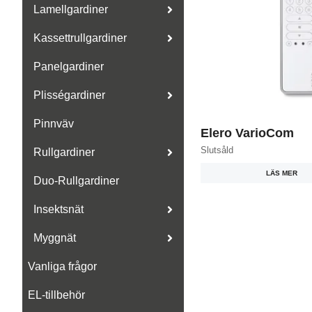
Lamellgardiner
Kassettrullgardiner
Panelgardiner
Plisségardiner
Pinnväv
Elero VarioCom
Slutsåld
Rullgardiner
LÄS MER
Duo-Rullgardiner
Insektsnät
Myggnät
Vanliga frågor
EL-tillbehör