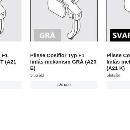
p F1
Plisse Cosiflor Typ F1
Plisse Co
IT (A21
linlås mekanism GRÅ (A20
linlås m
E)
(A21 K)
Slutsåld
Slutsåld
LÄS MER