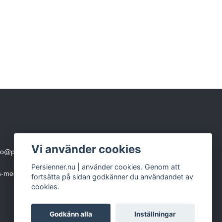
Vi använder cookies
fo@persienner.nu
eller skicka SMS till 0760-210 423
Persienner.nu | använder cookies. Genom att
ms-meddelande)
fortsätta på sidan godkänner du användandet av
cookies.
Godkänn alla
Inställningar