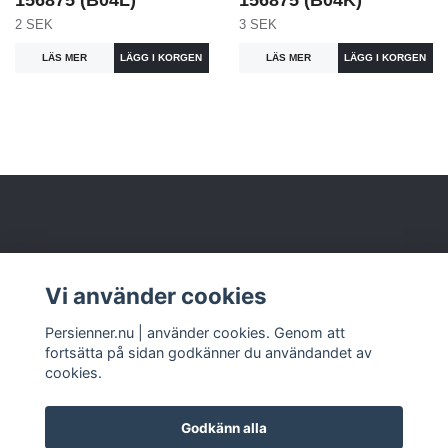
156875 (B04L)
156875 (B04K)
2 SEK
3 SEK
LÄS MER
LÄS MER
Om oss
Vi använder cookies
Kundtjänst
Persienner.nu | använder cookies. Genom att
fortsätta på sidan godkänner du användandet av
cookies.
Godkänn alla