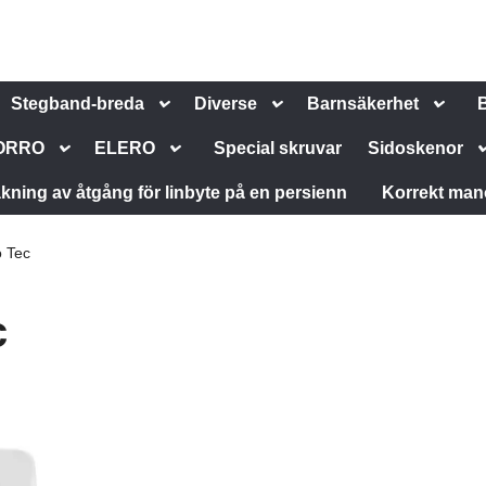
Stegband-breda
Diverse
Barnsäkerhet
ORRO
ELERO
Special skruvar
Sidoskenor
kning av åtgång för linbyte på en persienn
Korrekt man
 Tec
c