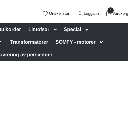
0
Önskelistan
Logga in
Varukorg
Bulkorder
Lintofsar
Special
Transformatorer
SOMFY - motorer
övrering av persienner