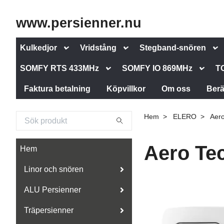
www.persienner.nu
Kulkedjor
Vridstång
Stegband-snören
SOMFY RTS 433MHz
SOMFY IO 869MHz
T
Faktura betalning
Köpvillkor
Om oss
Berä
Hem
ELERO
Aero
Aero Te
Hem
Linor och snören
ALU Persienner
Träpersienner