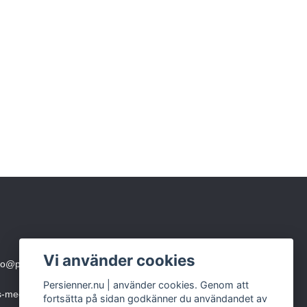
Vi använder cookies
fo@persienner.nu
eller skicka SMS till 0760-210 423
Persienner.nu | använder cookies. Genom att
ms-meddelande)
fortsätta på sidan godkänner du användandet av