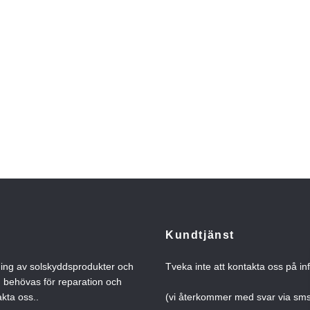
Kundtjänst
ning av solskyddsprodukter och
Tveka inte att kontakta oss på
in
n behövas för reparation och
kta oss..
(vi återkommer med svar via s