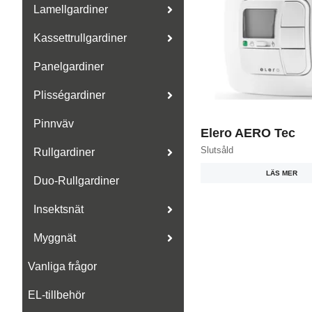
Lamellgardiner
Kassettrullgardiner
Panelgardiner
Plisségardiner
Pinnväv
Elero AERO Tec
Slutsåld
Rullgardiner
LÄS MER
Duo-Rullgardiner
Insektsnät
Myggnät
Vanliga frågor
EL-tillbehör