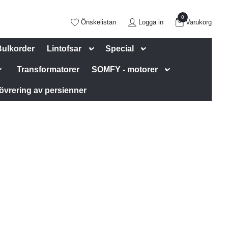
0
Önskelistan
Logga in
Varukorg
Bulkorder
Lintofsar
Special
Transformatorer
SOMFY - motorer
övrering av persienner