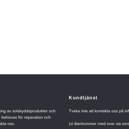
Kundtjänst
ning av solskyddsprodukter och
Tveka inte att kontakta oss på
in
n behövas för reparation och
kta oss..
(vi återkommer med svar via s