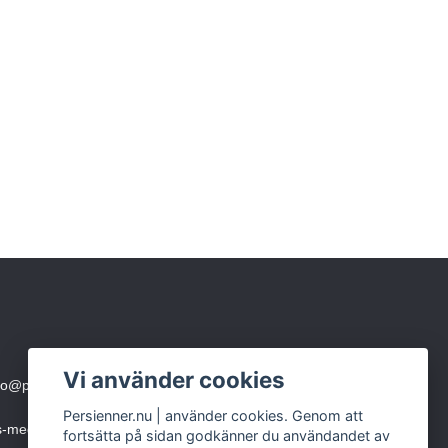
Vi använder cookies
fo@persienner.nu
eller skicka SMS till 0760-210 423
Persienner.nu | använder cookies. Genom att
ms-meddelande)
fortsätta på sidan godkänner du användandet av