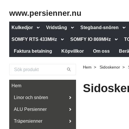
www.persienner.nu
Kulkedjor
Vridstång
Stegband-snören
SOMFY RTS 433MHz
SOMFY IO 869MHz
T
Faktura betalning
Köpvillkor
Om oss
Berä
Hem
Sidoskenor
Sidoske
Hem
Linor och snören
ALU Persienner
Träpersienner