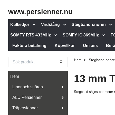
www.persienner.nu
Kulkedjor
Vridstång
Stegband-snören
SOMFY RTS 433MHz
SOMFY IO 869MHz
T
Faktura betalning
Köpvillkor
Om oss
Berä
Hem
Stegband-snören 
13 mm T
Hem
Linor och snören
Stegband säljes per meter 
ALU Persienner
Träpersienner