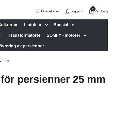
0
Önskelistan
Logga in
Varukorg
Bulkorder
Lintofsar
Special
Transformatorer
SOMFY - motorer
övrering av persienner
25 mm
 för persienner 25 mm