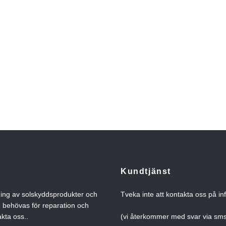
Kundtjänst
ning av solskyddsprodukter och
Tveka inte att kontakta oss på
in
n behövas för reparation och
kta oss..
(vi återkommer med svar via s