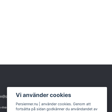
Vi använder cookies
fo@persienner.nu
eller skicka SMS till 0760-210 423
Persienner.nu | använder cookies. Genom att
ms-meddelande)
fortsätta på sidan godkänner du användandet av