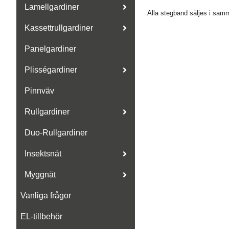
Lamellgardiner
Alla stegband säljes i sam
Kassettrullgardiner
Panelgardiner
Plisségardiner
Pinnväv
Rullgardiner
Duo-Rullgardiner
Insektsnät
Myggnät
Vanliga frågor
EL-tillbehör