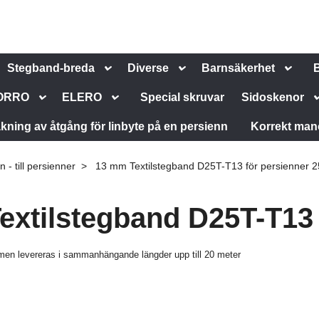
Stegband-breda
Diverse
Barnsäkerhet
ORRO
ELERO
Special skruvar
Sidoskenor
kning av åtgång för linbyte på en persienn
Korrekt man
- till persienner
13 mm Textilstegband D25T-T13 för persienner 
extilstegband D25T-T13
men levereras i sammanhängande längder upp till 20 meter