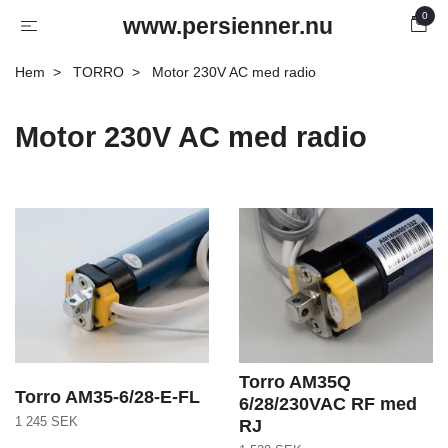
0
www.persienner.nu
Hem
TORRO
Motor 230V AC med radio
Motor 230V AC med radio
Torro AM35Q
Torro AM35-6/28-E-FL
6/28/230VAC RF med
1 245 SEK
RJ