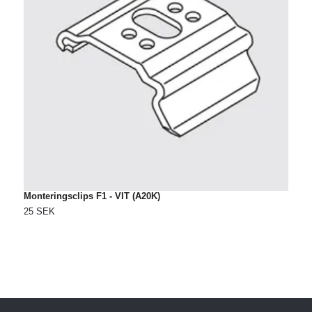
Monteringsclips F1 - VIT (A20K)
S
25 SEK
1