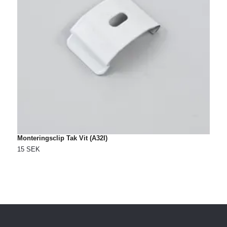
Monteringsclip Tak Vit (A32I)
M
15 SEK
2