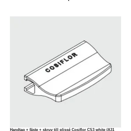
Handtag + fäste + skruv till plissé Cosiflor CS3 white (A31
F