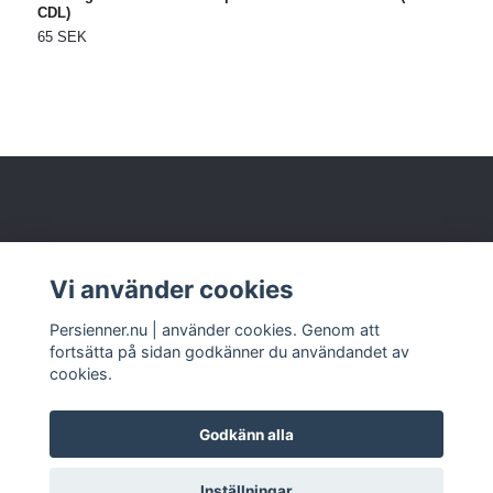
CDL)
6
65 SEK
Om oss
Vi använder cookies
Kundtjänst
Persienner.nu | använder cookies. Genom att
fortsätta på sidan godkänner du användandet av
cookies.
Godkänn alla
© 2026 www.persienner.nu
Inställningar