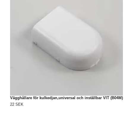
Vägghållare för kulkedjan,universal och inställbar VIT (B04M)
F
22 SEK
2