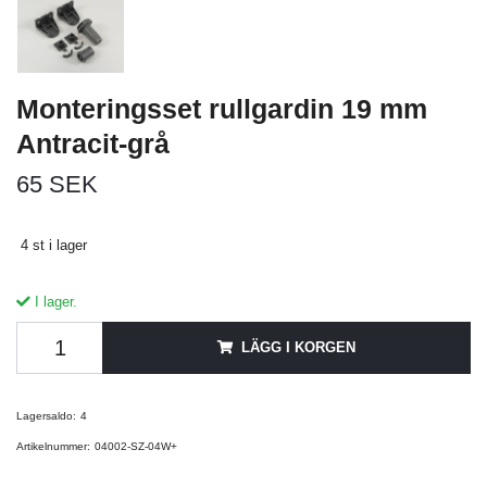
Monteringsset rullgardin 19 mm
Antracit-grå
65 SEK
4 st i lager
I lager.
LÄGG I KORGEN
Lagersaldo:
4
Artikelnummer:
04002-SZ-04W+