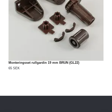
Monteringsset rullgardin 19 mm BRUN (GL22)
S
65 SEK
4