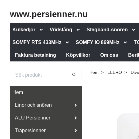
www.persienner.nu
Kulkedjor
Vridstång
Stegband-snören
SOMFY RTS 433MHz
SOMFY IO 869MHz
T
Faktura betalning
Köpvillkor
Om oss
Berä
Hem
ELERO
Dive
Hem
Linor och snören
ALU Persienner
Träpersienner