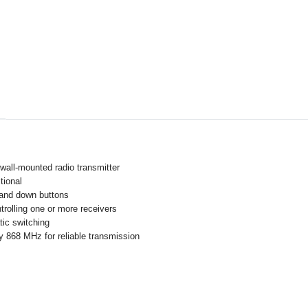
wall-mounted radio transmitter
ctional
 and down buttons
ntrolling one or more receivers
ic switching
y 868 MHz for reliable transmission