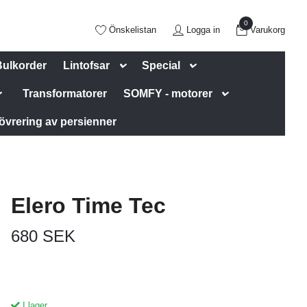
0
Önskelistan
Logga in
Varukorg
Bulkorder
Lintofsar
Special
Transformatorer
SOMFY - motorer
övrering av persienner
Elero Time Tec
680 SEK
I lager.