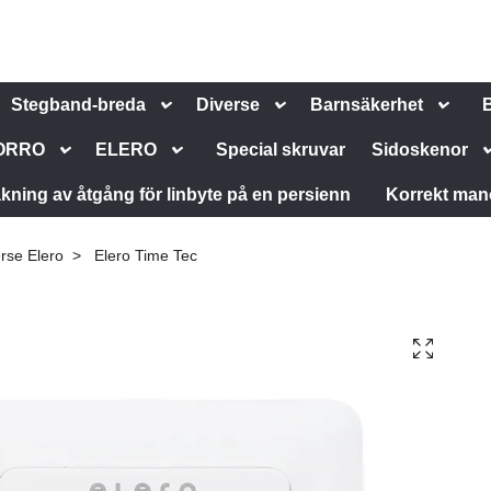
Stegband-breda
Diverse
Barnsäkerhet
ORRO
ELERO
Special skruvar
Sidoskenor
kning av åtgång för linbyte på en persienn
Korrekt man
rse Elero
Elero Time Tec