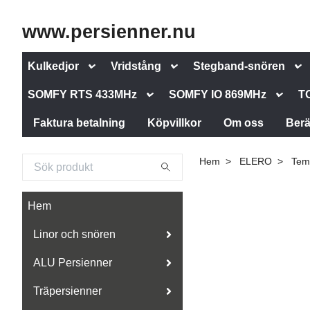
www.persienner.nu
Kulkedjor
Vridstång
Stegband-snören
SOMFY RTS 433MHz
SOMFY IO 869MHz
T
Faktura betalning
Köpvillkor
Om oss
Berä
Hem
ELERO
Tem
Hem
Linor och snören
ALU Persienner
Träpersienner