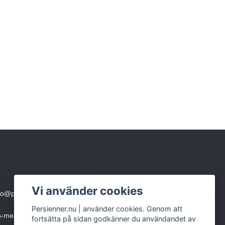
Vi använder cookies
fo@persienner.nu
eller skicka SMS till 0760-210 423
Persienner.nu | använder cookies. Genom att
ms-meddelande)
fortsätta på sidan godkänner du användandet av