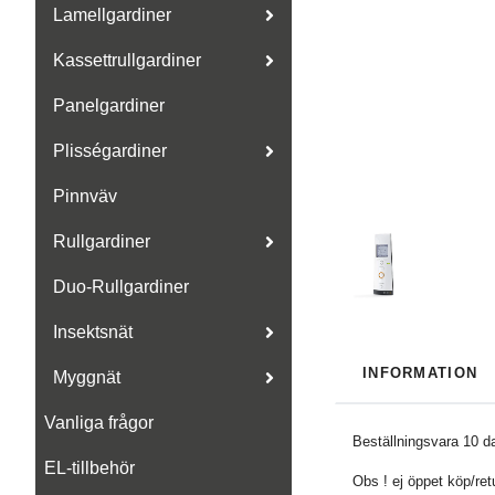
Lamellgardiner
Kassettrullgardiner
Panelgardiner
Plisségardiner
Pinnväv
Rullgardiner
Duo-Rullgardiner
Insektsnät
INFORMATION
Myggnät
Vanliga frågor
Beställningsvara 10 d
EL-tillbehör
Obs ! ej öppet köp/ret