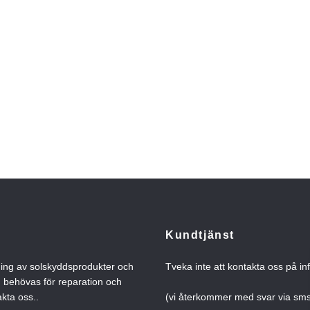
Kundtjänst
ning av solskyddsprodukter och
Tveka inte att kontakta oss på
in
n behövas för reparation och
kta oss..
(vi återkommer med svar via s