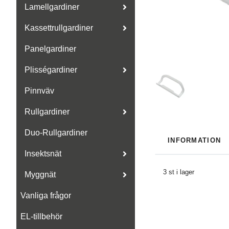
Lamellgardiner
Kassettrullgardiner
Panelgardiner
Plisségardiner
Pinnväv
Rullgardiner
Duo-Rullgardiner
INFORMATION
Insektsnät
3 st i lager
Myggnät
Vanliga frågor
EL-tillbehör