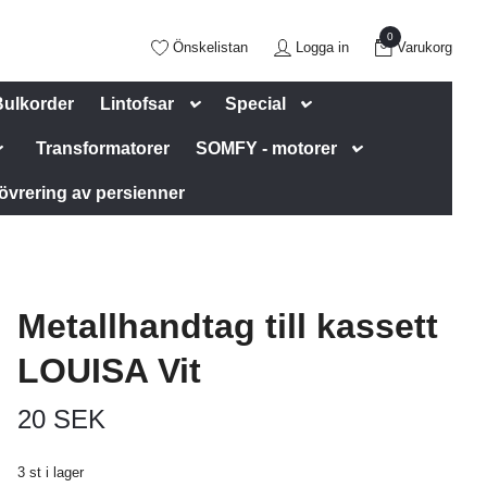
0
Önskelistan
Logga in
Varukorg
Bulkorder
Lintofsar
Special
Transformatorer
SOMFY - motorer
övrering av persienner
Metallhandtag till kassett
LOUISA Vit
20 SEK
3 st i lager