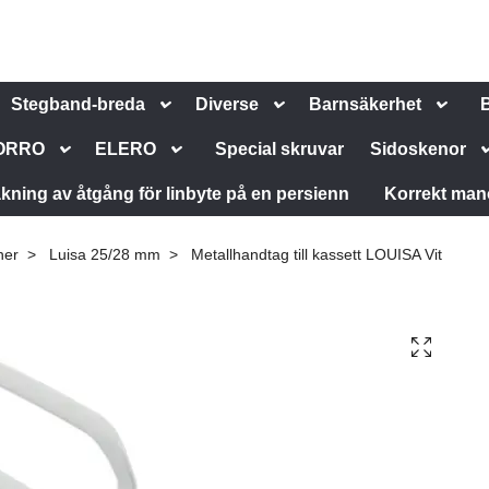
Stegband-breda
Diverse
Barnsäkerhet
ORRO
ELERO
Special skruvar
Sidoskenor
kning av åtgång för linbyte på en persienn
Korrekt man
ner
Luisa 25/28 mm
Metallhandtag till kassett LOUISA Vit