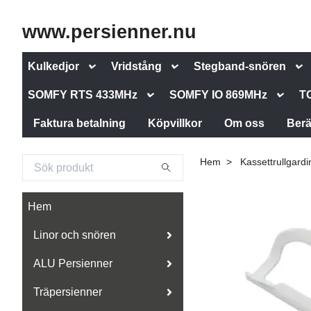
www.persienner.nu
Kulkedjor
Vridstång
Stegband-snören
SOMFY RTS 433MHz
SOMFY IO 869MHz
T
Faktura betalning
Köpvillkor
Om oss
Berä
Hem
Kassettrullgardi
Hem
Linor och snören
ALU Persienner
Träpersienner