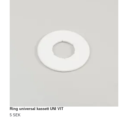
Ring universal kassett UNI VIT
K
5 SEK
5