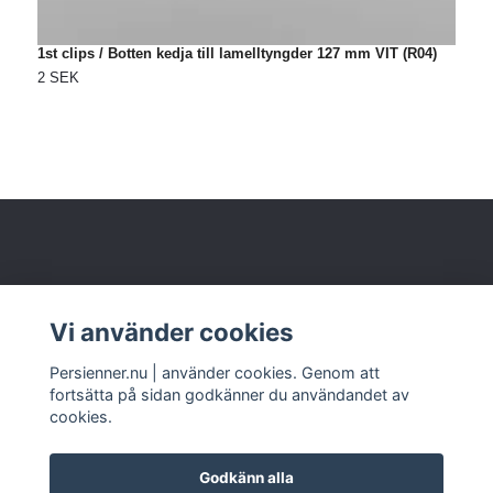
1st clips / Botten kedja till lamelltyngder 127 mm VIT (R04)
1
2 SEK
2
Om oss
Vi använder cookies
Kundtjänst
Persienner.nu | använder cookies. Genom att
fortsätta på sidan godkänner du användandet av
cookies.
Godkänn alla