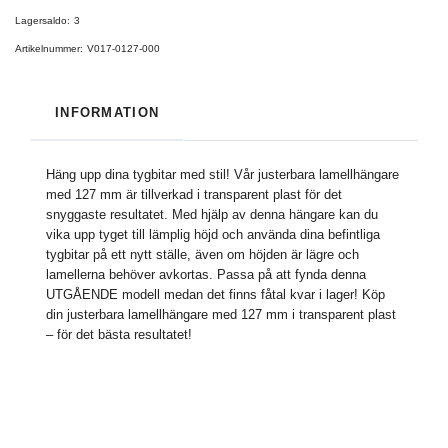
Lagersaldo:
3
Artikelnummer:
V017-0127-000
INFORMATION
Häng upp dina tygbitar med stil! Vår justerbara lamellhängare
med 127 mm är tillverkad i transparent plast för det
snyggaste resultatet. Med hjälp av denna hängare kan du
vika upp tyget till lämplig höjd och använda dina befintliga
tygbitar på ett nytt ställe, även om höjden är lägre och
lamellerna behöver avkortas. Passa på att fynda denna
UTGÅENDE modell medan det finns fåtal kvar i lager! Köp
din justerbara lamellhängare med 127 mm i transparent plast
– för det bästa resultatet!