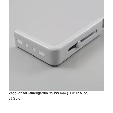
Väggkonsol lamellgardin 95-155 mm (TL03+KA155)
M
(
39 SEK
1