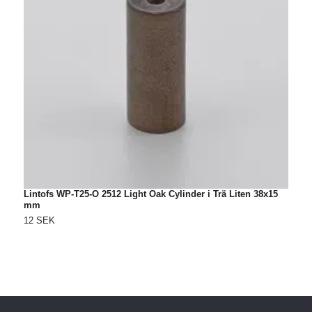
Lintofs WP-T25-O 2512 Light Oak Cylinder i Trä Liten 38x15
L
mm
S
12 SEK