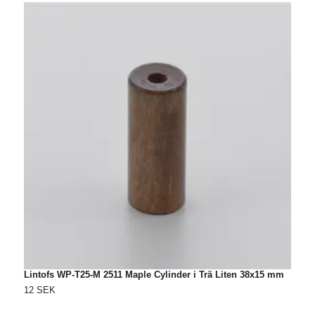
Lintofs WP-T25-M 2511 Maple Cylinder i Trä Liten 38x15 mm
L
3
12 SEK
S