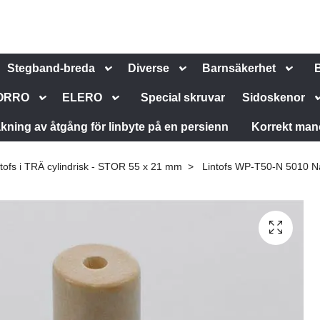
Stegband-breda
Diverse
Barnsäkerhet
ORRO
ELERO
Special skruvar
Sidoskenor
kning av åtgång för linbyte på en persienn
Korrekt man
ntofs i TRÄ cylindrisk - STOR 55 x 21 mm
Lintofs WP-T50-N 5010 