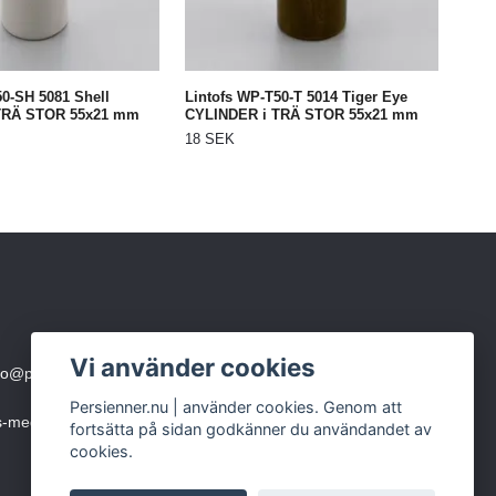
50-SH 5081 Shell
Lintofs WP-T50-T 5014 Tiger Eye
TRÄ STOR 55x21 mm
CYLINDER i TRÄ STOR 55x21 mm
18 SEK
Vi använder cookies
fo@persienner.nu
eller skicka SMS till 0760-210 423
Persienner.nu | använder cookies. Genom att
ms-meddelande)
fortsätta på sidan godkänner du användandet av
cookies.