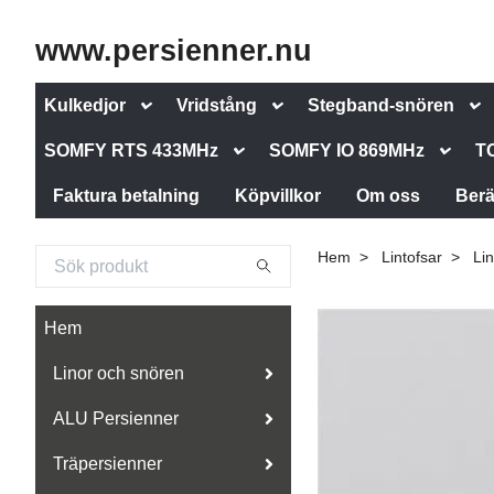
www.persienner.nu
Kulkedjor
Vridstång
Stegband-snören
SOMFY RTS 433MHz
SOMFY IO 869MHz
T
Faktura betalning
Köpvillkor
Om oss
Berä
Hem
Lintofsar
Li
Hem
Linor och snören
ALU Persienner
Träpersienner