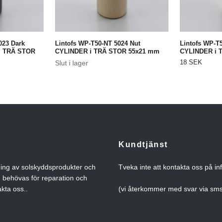
023 Dark
Lintofs WP-T50-NT 5024 Nut
Lintofs WP-T
i TRÄ STOR
CYLINDER i TRÄ STOR 55x21 mm
CYLINDER i 
18 SEK
Slut i lager
Kundtjänst
ning av solskyddsprodukter och
Tveka inte att kontakta oss på
in
n behövas för reparation och
kta oss..
(vi återkommer med svar via s