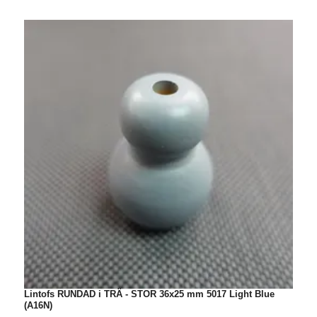
Lintofs RUNDAD i TRÄ - STOR 36x25 mm 5017 Light Blue
L
(A16N)
(