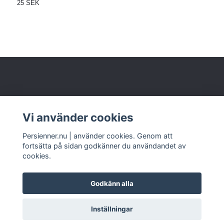
25 SEK
2
Om oss
Vi använder cookies
Kundtjänst
Persienner.nu | använder cookies. Genom att
fortsätta på sidan godkänner du användandet av
cookies.
Godkänn alla
© 2026 www.persienner.nu
Inställningar