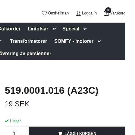
0
Önskelistan
Logga in
Varukorg
Bulkorder
Lintofsar
Special
Transformatorer
SOMFY - motorer
övrering av persienner
519.0001.016 (A23C)
19 SEK
I lager.
LÄGG I KORGEN