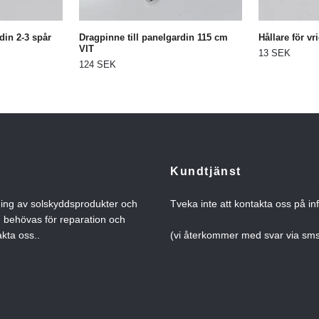
din 2-3 spår
Dragpinne till panelgardin 115 cm
Hållare för vr
VIT
13 SEK
124 SEK
Kundtjänst
ning av solskyddsprodukter och
Tveka inte att kontakta oss på
in
n behövas för reparation och
kta oss..
(vi återkommer med svar via s