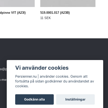
idpinne VIT (A23I)
519.0001.017 (A23B)
11 SEK
Vi använder cookies
fo@persienner.nu
eller skicka SMS till 0760-210 423
Persienner.nu | använder cookies. Genom att
ms-meddelande)
fortsätta på sidan godkänner du användandet av
cookies.
Godkänn alla
Inställningar