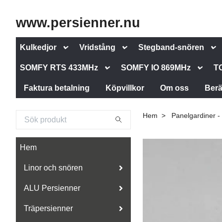
www.persienner.nu
Kulkedjor
Vridstång
Stegband-snören
SOMFY RTS 433MHz
SOMFY IO 869MHz
T
Faktura betalning
Köpvillkor
Om oss
Berä
Hem
Panelgardiner - 
Hem
Linor och snören
ALU Persienner
Träpersienner