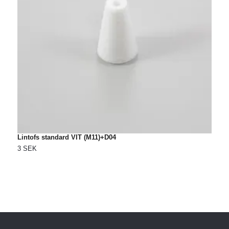
Lintofs standard VIT (M11)+D04
S
(
3 SEK
6