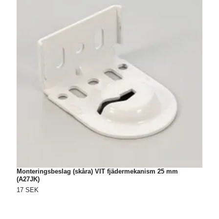
Monteringsbeslag (skåra) VIT fjädermekanism 25 mm
T
(A27JK)
7
17 SEK