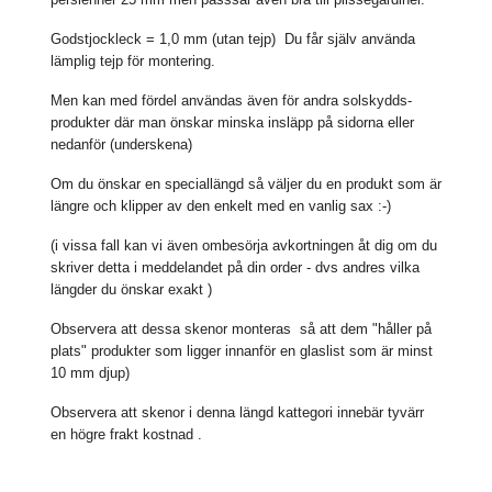
Godstjockleck = 1,0 mm (utan tejp) Du får själv använda
lämplig tejp för montering.
Men kan med fördel användas även för andra solskydds-
produkter där man önskar minska insläpp på sidorna eller
nedanför (underskena)
Om du önskar en speciallängd så väljer du en produkt som är
längre och klipper av den enkelt med en vanlig sax :-)
(i vissa fall kan vi även ombesörja avkortningen åt dig om du
skriver detta i meddelandet på din order - dvs andres vilka
längder du önskar exakt )
Observera att dessa skenor monteras så att dem "håller på
plats" produkter som ligger innanför en glaslist som är minst
10 mm djup)
Observera att skenor i denna längd kattegori innebär tyvärr
en högre frakt kostnad .