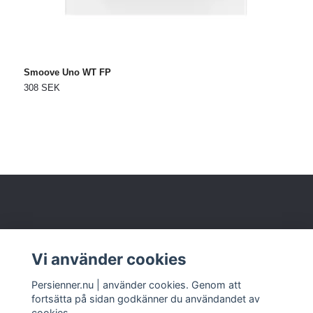
Smoove Uno WT FP
S
308 SEK
1
Om oss
Vi använder cookies
Kundtjänst
Persienner.nu | använder cookies. Genom att
fortsätta på sidan godkänner du användandet av
cookies.