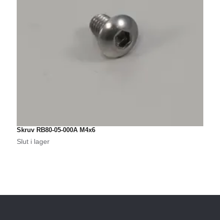
Skruv RB80-05-000A M4x6
S
Slut i lager
S