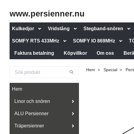
www.persienner.nu
Kulkedjor
Vridstång
Stegband-snören
SOMFY RTS 433MHz
SOMFY IO 869MHz
T
Faktura betalning
Köpvillkor
Om oss
Berä
Hem
Special
Per
Hem
Linor och snören
ALU Persienner
Träpersienner