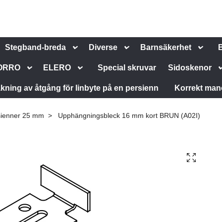
Stegband-breda
Diverse
Barnsäkerhet
ORRO
ELERO
Special skruvar
Sidoskenor
kning av åtgång för linbyte på en persienn
Korrekt man
sienner 25 mm
Upphängningsbleck 16 mm kort BRUN (A02I)