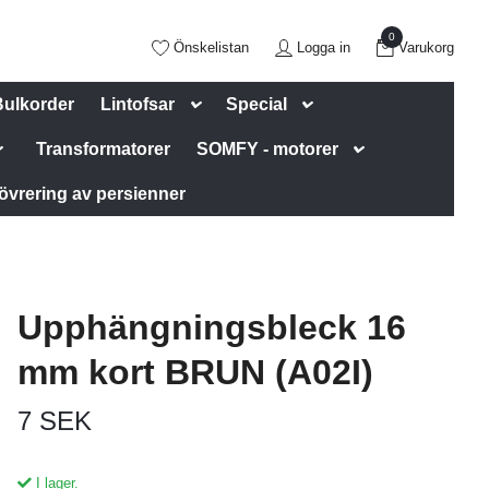
0
Önskelistan
Logga in
Varukorg
Bulkorder
Lintofsar
Special
Transformatorer
SOMFY - motorer
övrering av persienner
Upphängningsbleck 16
mm kort BRUN (A02I)
7 SEK
I lager.