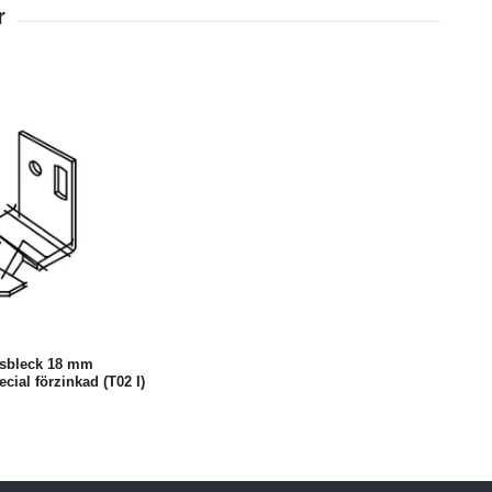
sbleck 18 mm
cial förzinkad (T02 I)