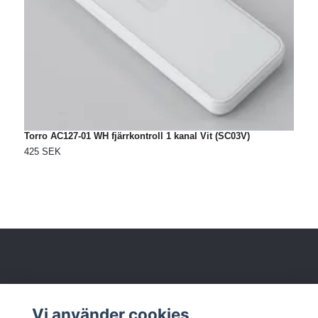
Torro AC127-01 WH fjärrkontroll 1 kanal Vit (SC03V)
T
425 SEK
3
Om oss
Vi använder cookies