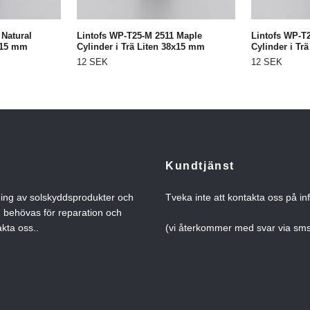
 Natural
Lintofs WP-T25-M 2511 Maple
Lintofs WP-T
8x15 mm
Cylinder i Trä Liten 38x15 mm
Cylinder i Tr
12 SEK
12 SEK
Kundtjänst
ning av solskyddsprodukter och
Tveka inte att kontakta oss på
in
n behövas för reparation och
kta oss..
(vi återkommer med svar via s