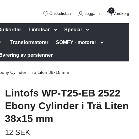
0
Önskelistan
Logga in
Varukorg
Bulkorder
Lintofsar
Special
Transformatorer
SOMFY - motorer
övrering av persienner
ony Cylinder i Trä Liten 38x15 mm
Lintofs WP-T25-EB 2522
Ebony Cylinder i Trä Liten
38x15 mm
12 SEK