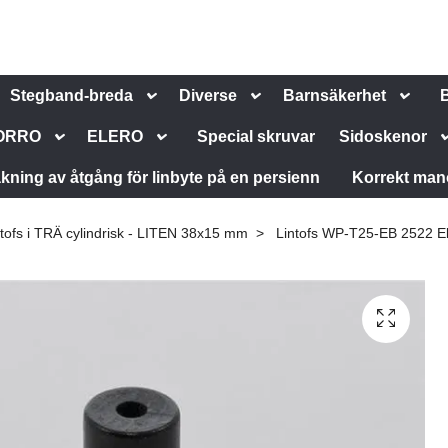
Stegband-breda
Diverse
Barnsäkerhet
ORRO
ELERO
Special skruvar
Sidoskenor
kning av åtgång för linbyte på en persienn
Korrekt man
ntofs i TRÄ cylindrisk - LITEN 38x15 mm
Lintofs WP-T25-EB 2522 Eb