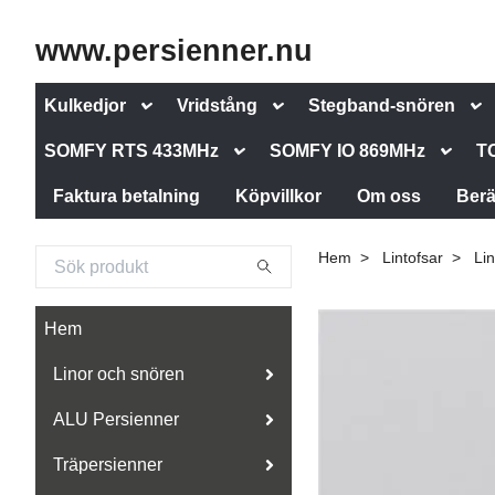
www.persienner.nu
Kulkedjor
Vridstång
Stegband-snören
SOMFY RTS 433MHz
SOMFY IO 869MHz
T
Faktura betalning
Köpvillkor
Om oss
Berä
Hem
Lintofsar
Li
Hem
Linor och snören
ALU Persienner
Träpersienner