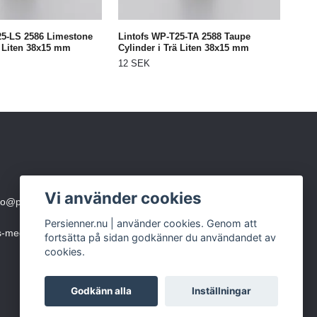
25-LS 2586 Limestone
Lintofs WP-T25-TA 2588 Taupe
ä Liten 38x15 mm
Cylinder i Trä Liten 38x15 mm
12 SEK
Vi använder cookies
fo@persienner.nu
eller skicka SMS till 0760-210 423
Persienner.nu | använder cookies. Genom att
ms-meddelande)
fortsätta på sidan godkänner du användandet av
cookies.
Godkänn alla
Inställningar