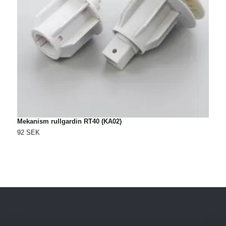
Mekanism rullgardin RT40 (KA02)
S
92 SEK
2