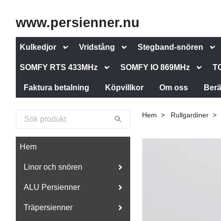
www.persienner.nu
Kulkedjor
Vridstång
Stegband-snören
SOMFY RTS 433MHz
SOMFY IO 869MHz
T
Faktura betalning
Köpvillkor
Om oss
Berä
Hem
Rullgardiner
Hem
Linor och snören
ALU Persienner
Träpersienner