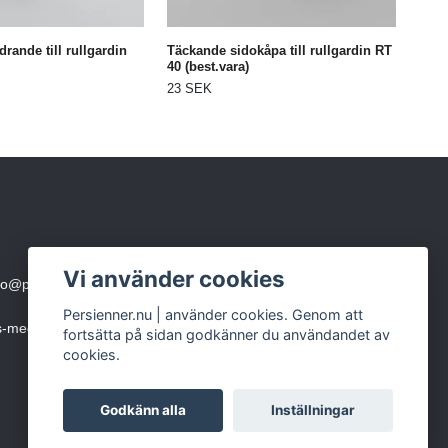
rande till rullgardin
Täckande sidokåpa till rullgardin RT
40 (best.vara)
23 SEK
Vi använder cookies
fo@persienner.nu
eller skicka SMS till 0760-210 423
Persienner.nu | använder cookies. Genom att
ms-meddelande)
fortsätta på sidan godkänner du användandet av
cookies.
Godkänn alla
Inställningar