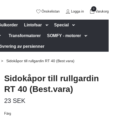
0
Önskelistan
Logga in
Varukorg
Bulkorder
Lintofsar
Special
Transformatorer
SOMFY - motorer
övrering av persienner
Sidokåpor till rullgardin RT 40 (Best.vara)
Sidokåpor till rullgardin
RT 40 (Best.vara)
23 SEK
Färg