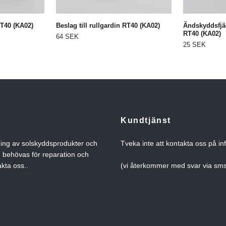
T40 (KA02)
Beslag till rullgardin RT40 (KA02)
Ändskyddsfjäd
RT40 (KA02)
64 SEK
25 SEK
Kundtjänst
ning av solskyddsprodukter och
Tveka inte att kontakta oss på
in
n behövas för reparation och
kta oss..
(vi återkommer med svar via s